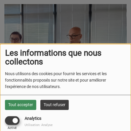
Les informations que nous
collectons
Nous utilisons des cookies pour fournir les services et les
fonctionnalités proposés sur notre site et pour améliorer
l'expérience de nos utilisateurs.
Tout accepter
Tout refuser
30 JUIN 2026
Du 30 juin au 3 juillet, trois enquêteurs mandatés par l'Assemblée
Analytics
nationale sont à Strasbourg pour dresser le bilan de la compétence
Utilisation: Analyse
Activé
de la Collectivité européenne d'Alsace. A cette occasion, Frédéric