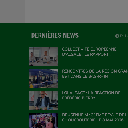
DERNIÈRES NEWS
PLU
COLLECTIVITÉ EUROPÉENNE
D'ALSACE : LE RAPPORT
CONCERNANT LE PPL' VISANT À
FAIRE SORTIR LA CEA DE LA RÉGI
GRAND EST
RENCONTRES DE LA RÉGION GRA
EST DANS LE BAS-RHIN
LOI ALSACE : LA RÉACTION DE
FRÉDÉRIC BIERRY
DRUSENHEIM : 31ÈME REVUE DE 
CHOUCROUTERIE LE 8 MAI 2026