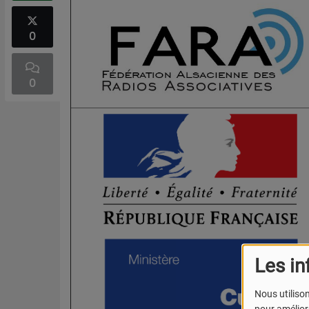
0
0
Les in
Nous utilison