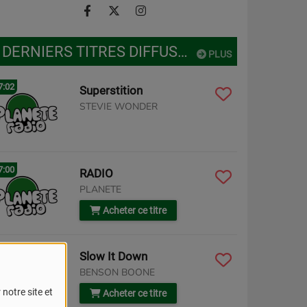
DERNIERS TITRES DIFFUSÉS
PLUS
7:02
Superstition
STEVIE WONDER
7:00
RADIO
PLANETE
Acheter ce titre
6:58
Slow It Down
BENSON BOONE
notre site et
Acheter ce titre