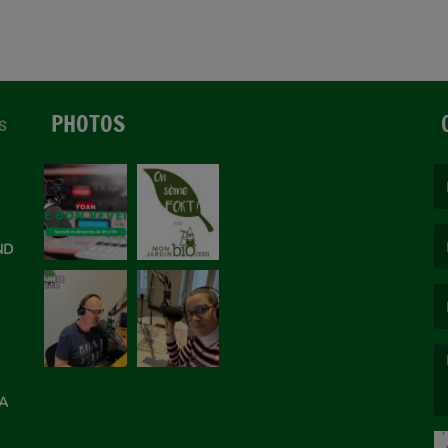
PHOTOS
S
(L
ON
ND
(L
LA
(L