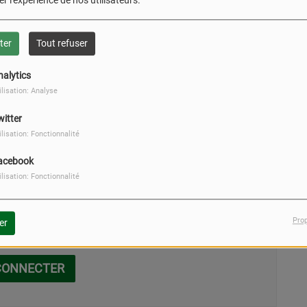
r l'expérience de nos utilisateurs.
0
ter
Tout refuser
nalytics
ilisation: Analyse
witter
ilisation: Fonctionnalité
acebook
ilisation: Fonctionnalité
Pro
er
our commenter cet article
CONNECTER