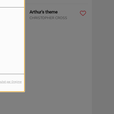
6:54
Arthur's theme
CHRISTOPHER CROSS
pulsé par Orejime