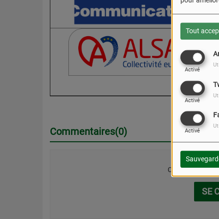
pour améliore
Tout accep
A
Ut
Activé
T
Ut
Activé
F
Ut
Commentaires(0)
Activé
Sauvegard
Connectez-vous p
SE 