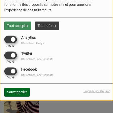
fonctionnalités proposés sur notre site et pour améliorer
l'expérience de nos utilisateurs.
ON SÈME FORT
Tout accepter
Tout refuser
Analytics
Utilisation: Analyse
Activé
Twitter
Utilisation: Fonctionnalité
Activé
Facebook
SABRINA
Utilisation: Fonctionnalité
Activé
Propulsé par Orejime
Sauvegarder