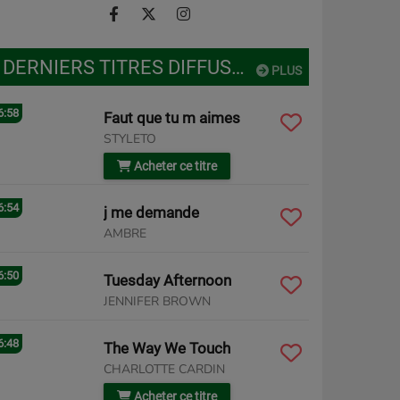
DERNIERS TITRES DIFFUSÉS
PLUS
6:58
Faut que tu m aimes
STYLETO
Acheter ce titre
6:54
j me demande
AMBRE
6:50
Tuesday Afternoon
JENNIFER BROWN
6:48
The Way We Touch
CHARLOTTE CARDIN
Acheter ce titre