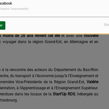
acebook
rissi.
ilisation: Fonctionnalité
Pro
er
 moins de 28 ans revient cet été
et avec une
nouvelle
c voyager dans la région Grand-Est, en Allemagne et en
ée à la rencontre des acteurs du Département du Bas-Rhin
herche, du transport à l’économie jusqu’à l’Enseignement et
première Vice-Présidente de la Région Grand-Est,
Valérie
ientation, à l’Apprentissage et à l’Enseignement Supérieur.
t rendues dans les locaux de la
Start’Up RDS
, hébergée au
Strasbourg.