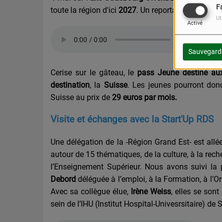
F
toute la région d'ici
2027
. Un reportage de Baya D
Ut
Activé
Sauvegard
Cerise sur le gâteau, le
pass Jeune destiné aux
destination
, la
Suisse
. Les jeunes pourront don
Suisse au prix de
29 euros par mois.
Visite et échanges avec la Start'Up RDS
Une délégation de la -Région Grand Est- est all
autour de 15 thématiques, de la culture, à la rec
l’Enseignement Supérieur.
Nous avons suivi la
Debord
déléguée à l’emploi, à la Formation, à l’Or
Avec sa collègue élue,
Irène Weiss
, elles se son
sein de l’IHU (Institut Hospital-Univesrsitaire) de 