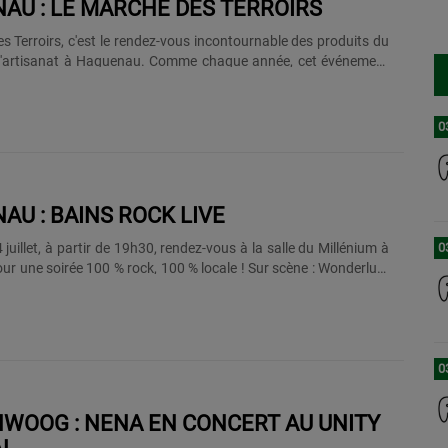
AU : LE MARCHÉ DES TERROIRS
s Terroirs, c'est le rendez-vous incontournable des produits du
e l'artisanat à Haguenau. Comme chaque année, cet événement
 haguenovien mettra en lumière les producteurs, éleveurs et
ux. C'est l'occasion de vous procurer des produits authentiques
on :
0
AU : BAINS ROCK LIVE
0
 juillet, à partir de 19h30, rendez-vous à la salle du Millénium à
r une soirée 100 % rock, 100 % locale ! Sur scène : Wonderlust
le, deux groupes soutenus par le dispositif d’accompagnement
iance survoltée, guitares saturées et énergie brute. C’est le
our découvrir et soutenir la nouvelle scène rock locale. L'entrée
0
WOOG : NENA EN CONCERT AU UNITY