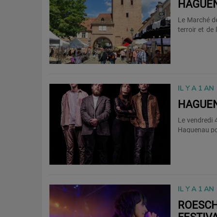
HAGUEN
Le Marché de
terroir et d
traditionnel
artisans loca
de notre régi
IL Y A 1 AN
HAGUEN
Le vendredi 4
Haguenau pou
et Blurry Ta
du CRMA. Amb
rendez-vous p
est libre :
IL Y A 1 AN
ROESCH