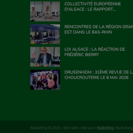
COLLECTIVITÉ EUROPÉENNE
D'ALSACE : LE RAPPORT
CONCERNANT LE PPL' VISANT À
FAIRE SORTIR LA CEA DE LA RÉGI
GRAND EST
RENCONTRES DE LA RÉGION GRA
EST DANS LE BAS-RHIN
LOI ALSACE : LA RÉACTION DE
FRÉDÉRIC BIERRY
DRUSENHEIM : 31ÈME REVUE DE 
CHOUCROUTERIE LE 8 MAI 2026
RadioKing © 2026 | Site radio créé avec
RadioKing
. RadioKin