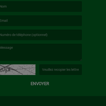
e nom est obligatoire. )
’email est obligatoire. )
e message est obligatoire. )
(Captcha invalide. )
ENVOYER