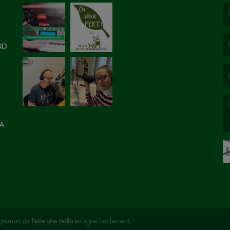
(L
ON
ND
(L
LA
(L
g permet de
faire une radio
en ligne facilement.