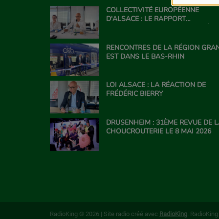
COLLECTIVITÉ EUROPÉENNE
D'ALSACE : LE RAPPORT
CONCERNANT LE PPL' VISANT À
FAIRE SORTIR LA CEA DE LA RÉGI
GRAND EST
RENCONTRES DE LA RÉGION GRA
EST DANS LE BAS-RHIN
LOI ALSACE : LA RÉACTION DE
FRÉDÉRIC BIERRY
DRUSENHEIM : 31ÈME REVUE DE 
CHOUCROUTERIE LE 8 MAI 2026
RadioKing © 2026 | Site radio créé avec
RadioKing
. RadioKin