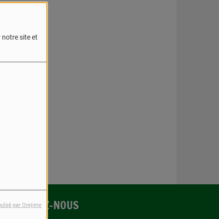
notre site et
reur.
CONTACTEZ-NOUS
pulsé par Orejime