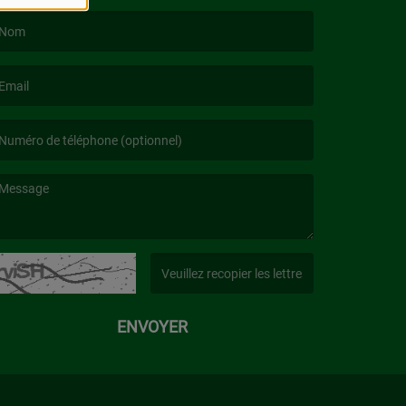
e nom est obligatoire. )
’email est obligatoire. )
e message est obligatoire. )
(Captcha invalide. )
ENVOYER