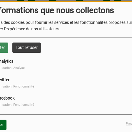
404
formations que nous collectons
s des cookies pour fournir les services et les fonctionnalités proposés sur 
r l'expérience de nos utilisateurs.
ter
Tout refuser
nalytics
ilisation: Analyse
, vous avez rencontré une er
witter
ilisation: Fonctionnalité
Il semble que la page que vous recherchez n’existe plus.
acebook
ilisation: Fonctionnalité
PHOTOS
Pro
S
er