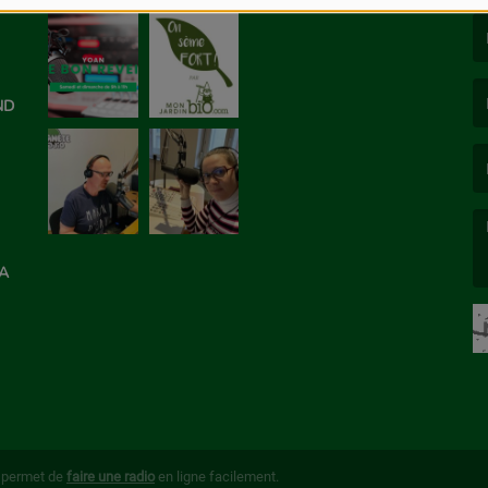
(L
ON
ND
(L
LA
(L
g permet de
faire une radio
en ligne facilement.